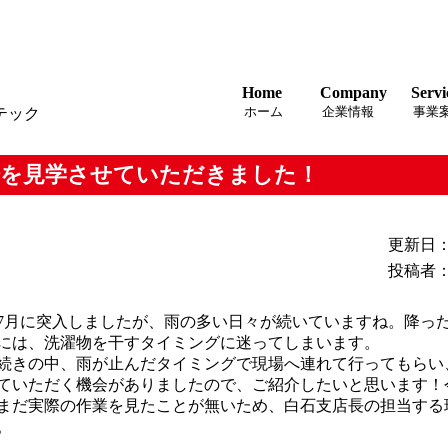
Home
Company
Servi
ホーム
企業情報
事業
テック
場を見学させていただきました！
更新日：2
投稿者：
月に突入しましたが、雨の多い日々が続いていますね。降っ
には、洗濯物を干すタイミングに迷ってしまいます。
きの中、雨が止んだタイミングで現場へ連れて行ってもらい
ていただく機会がありましたので、ご紹介したいと思います！今
まだ実際の作業を見たことが無いため、白石支店長の担当する
。