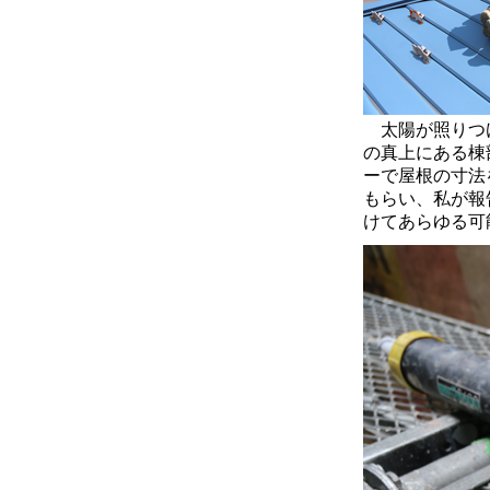
太陽が照りつけ
の真上にある棟
ーで屋根の寸法
もらい、私が報
けてあらゆる可