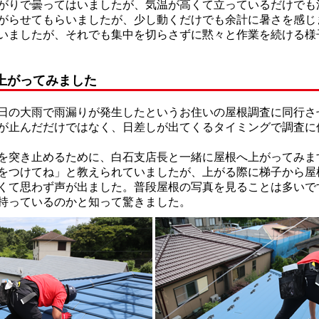
りで曇ってはいましたが、気温が高くて立っているだけでも
がらせてもらいましたが、少し動くだけでも余計に暑さを感じ
いましたが、それでも集中を切らさずに黙々と作業を続ける様
上がってみました
の大雨で雨漏りが発生したというお住いの屋根調査に同行さ
が止んだだけではなく、日差しが出てくるタイミングで調査に
突き止めるために、白石支店長と一緒に屋根へ上がってみま
をつけてね」と教えられていましたが、上がる際に梯子から屋
くて思わず声が出ました。普段屋根の写真を見ることは多いで
持っているのかと知って驚きました。