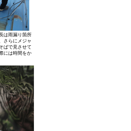
長は雨漏り箇所
、さらにメジャ
そばで見させて
際には時間をか