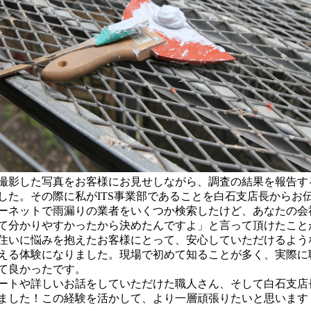
影した写真をお客様にお見せしながら、調査の結果を報告す
した。その際に私がITS事業部であることを白石支店長からお
ーネットで雨漏りの業者をいくつか検索したけど、あなたの会
て分かりやすかったから決めたんですよ」と言って頂けたこと
住いに悩みを抱えたお客様にとって、安心していただけるよう
える体験になりました。現場で初めて知ることが多く、実際に
て良かったです。
トや詳しいお話をしていただけた職人さん、そして白石支店
ました！この経験を活かして、より一層頑張りたいと思います